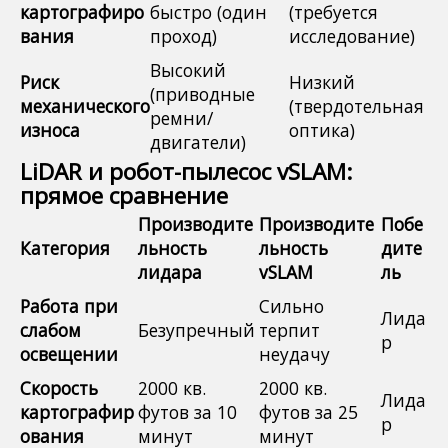
картографиро
быстро (один
(требуется
вания
проход)
исследование)
Высокий
Риск
Низкий
(приводные
механического
(твердотельная
ремни/
износа
оптика)
двигатели)
LiDAR и робот-пылесос vSLAM:
прямое сравнение
Производите
Производите
Побе
Категория
льность
льность
дите
лидара
vSLAM
ль
Работа при
Сильно
Лида
слабом
Безупречный
терпит
р
освещении
неудачу
Скорость
2000 кв.
2000 кв.
Лида
картографир
футов за 10
футов за 25
р
ования
минут
минут