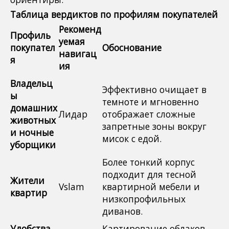
Таблица вердиктов по профилям покупателей
Рекоменд
Профиль
уемая
покупател
Обоснование
навигац
я
ия
Владельц
Эффективно очищает в
ы
темноте и мгновенно
домашних
Лидар
отображает сложные
животных
запретные зоны вокруг
и ночные
мисок с едой.
уборщики
Более тонкий корпус
подходит для тесной
Жители
Vslam
квартирной мебели и
квартир
низкопрофильных
диванов.
Удобства,
Картирование облаков