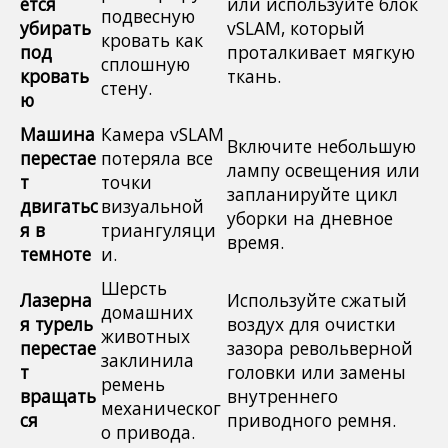
ется
или используйте блок
подвесную
убирать
vSLAM, который
кровать как
под
проталкивает мягкую
сплошную
кровать
ткань.
стену.
ю
Машина
Камера vSLAM
Включите небольшую
перестае
потеряла все
лампу освещения или
т
точки
запланируйте цикл
двигатьс
визуальной
уборки на дневное
я в
триангуляци
время.
темноте
и.
Шерсть
Лазерна
Используйте сжатый
домашних
я турель
воздух для очистки
животных
перестае
зазора револьверной
заклинила
т
головки или замены
ремень
вращать
внутреннего
механическог
ся
приводного ремня.
о привода.