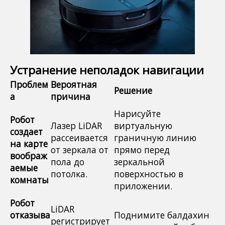
Устранение неполадок навигации
Проблем
Вероятная
Решение
а
причина
Нарисуйте
Робот
Лазер LiDAR
виртуальную
создает
рассеивается
граничную линию
на карте
от зеркала от
прямо перед
воображ
пола до
зеркальной
аемые
потолка.
поверхностью в
комнаты
приложении.
Робот
LiDAR
отказыва
Поднимите балдахин
регистрирует