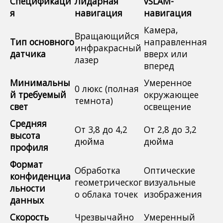
Спецификаци
Лидарная
vSLAM-
я
навигация
навигация
Камера,
Вращающийся
Тип основного
направленная
инфракрасный
датчика
вверх или
лазер
вперед
Минимальны
Умеренное
0 люкс (полная
й требуемый
окружающее
темнота)
свет
освещение
Средняя
От 3,8 до 4,2
От 2,8 до 3,2
высота
дюйма
дюйма
профиля
Формат
Обработка
Оптические
конфиденциа
геометрическог
визуальные
льности
о облака точек
изображения
данных
Скорость
Чрезвычайно
Умеренный