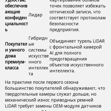
обеспечив
точек позволяет избежать
ающие
оптической записи, что
Лидар
конфиден
соответствует протоколам
циальност
безопасности
ь
предприятия.
Гибридн
Объединяет турель LiDAR
Покупател
ые
с фронтальной камерой
и умного
системы
AI для полного
дома
искусстве
предотвращения
премиум-
нного
объектов искусственного
класса
интеллек
интеллекта.
та
На практике после первого сезона
большинство покупателей обнаруживают, что
твердотельные камеры служат дольше, но
механический износ приводных ремней
LiDAR требует замены OEM-модуля датчиков