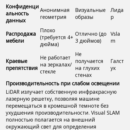
Конфиденци
Анонимная
Визуальные
Лида
альность
геометрия
образы
р
данных
Плохо
Распродажа
Отлично (до
Vsla
(требуется 4+
мебели
3 дюймов)
m
дюйма)
Не
Не работает
Краевые
получается
Галст
на зеркалах/
препятствия
на глухих
ук
стекле
стенах
Производительность при слабом освещении
LiDAR излучает собственную инфракрасную
лазерную решетку, позволяя машине
перемещаться в кромешной темноте без
ухудшения производительности. Visual SLAM
полностью полагается на внешний
окружающий свет для определения