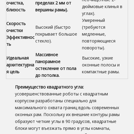
очистка,
пределах 2 мм от
дюймовые клинья в
близость
вершины рамы).
углах).
Умеренный
Скорость
Высокий (быстро
(требуются
очистки
покрывает большое
медленные,
Эффективнос
стекло).
повторяющиеся
ть
повороты).
Массивное
Идеальная
Высокие, узкие
панорамное
архитектурна
оконные полосы и
остекление от пола
я цель
компактные рамы.
до потолка.
Преимущество квадратного угла:
усовершенствованные роботы с квадратным
корпусом разработаны специально для
максимального охвата границ вдоль современных
оконных рам. Поскольку их внешние контуры рамы
образуют четкие углы в 90 градусов, квадратные
блоки могут въезжать прямо в углы комнаты,