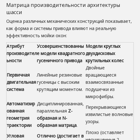
Матрица производительности архитектуры
шасси
Оценка различных механических конструкций показывает,
как форма и системы привода влияют на реальную
эффективность мойки окон:
Атрибут
Усовершенствованны
Модели круглых
производител
е модели квадратного
двухдисковых
ьности
гусеничного привода
крутильных колес
Двойные
Первичная
Линейные резиновые
вращающиеся
двигательная
гусеницы с высоким
взаимосвязанные
система
крутящим моментом.
подушечки из
микрофибры.
Автоматизир
Дисциплинированная,
Перекрывающиеся
ованная
параллельная
Z-
извилистые волновые
геометрия
образная и N-
узоры.
траектории
образная матрица
.
Плохо (оставляет
Угловая
Отлично (достигает в
неочищенные 2-